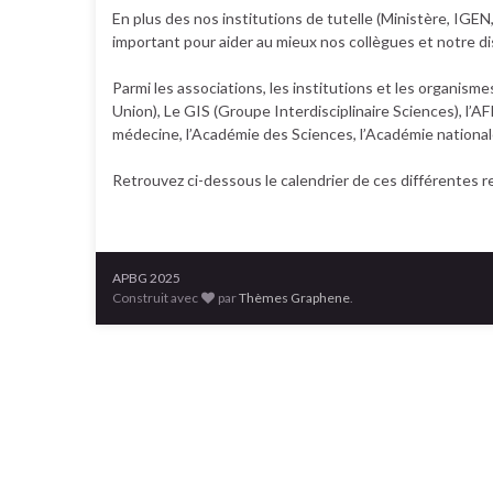
En plus des nos institutions de tutelle (Ministère, IGE
important pour aider au mieux nos collègues et notre dis
Parmi les associations, les institutions et les organis
Union), Le GIS (Groupe Interdisciplinaire Sciences), l
médecine, l’Académie des Sciences, l’Académie national
Retrouvez ci-dessous le calendrier de ces différentes 
APBG 2025
Construit avec
par
Thèmes Graphene
.