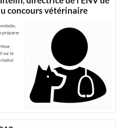
elin, directrice de l’ENV de
du concours vétérinaire
mitelin,
de préparer
c Mme
t sur la
réalisé