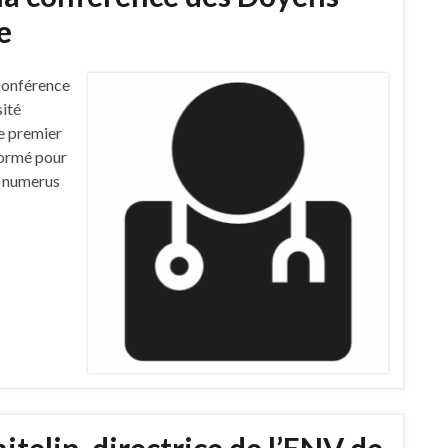
e
conférence
ité
Le premier
formé pour
u numerus