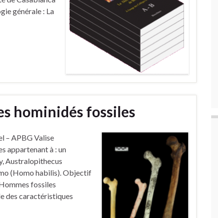
gie générale : La
es hominidés fossiles
l – APBG Valise
 appartenant à : un
, Australopithecus
mo (Homo habilis). Objectif
s Hommes fossiles
de des caractéristiques