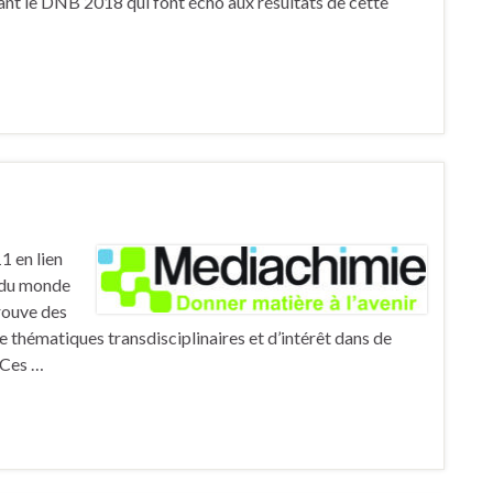
ant le DNB 2018 qui font écho aux résultats de cette
1 en lien
s du monde
trouve des
 thématiques transdisciplinaires et d’intérêt dans de
 Ces …